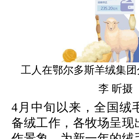
4月中旬以来，全国绒毛企
工人在鄂尔多斯羊绒集团
备绒工作，各牧场呈现出一
作景象，为新一年的绒毛生
李 昕摄
起好步。
新发展条件下，如何加快现
业体系建设，推动行业高质