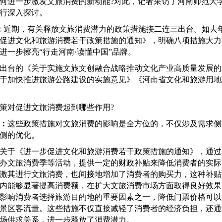
何进一步激发文旅消费的新动能?对此，记者采访了河南师范大
行深入探讨。
：
近期，有关释放文旅消费潜力的政策措施接二连三出台。如去
促进文化和旅游消费若干政策措施的通知》，明确八项措施大力
进一步擦亮“行走河南·读懂中国”品牌。
台的《关于实施文旅文创融合战略推动文化产业高质量发展的
于加快推进旅游公路建设的实施意见》《河南省文化和旅游用地
对促进文旅消费起到哪些作用?
：
这些政策措施对文旅消费的影响是全方位的，不仅涉及需求侧
侧的优化。
于《进一步促进文化和旅游消费若干政策措施的通知》，通过
办文旅消费季等活动，提供一定的财政补贴来降低消费者的实际
激其进行文旅消费，也间接地增加了消费者的购买力，这种补贴
内能够显著提高消费额，在扩大文旅消费市场方面取得良好效果
影响消费者选择旅游目的地的重要因素之一，降低门票价格可以
景区客流量。这些措施不仅直接减轻了消费者的经济负担，还通
场供求关系，进一步释放了消费潜力。