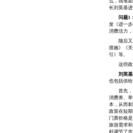
么，我省如
长刘英基进
问题1
发《进一步
消费活力，
随后又出
措施》《关
引》等。
这些政策
刘英基
也包括供给
首先，关
消费券、举
本，从而刺
政策在短期
门票价格是
旅游需求和
杆调节了市