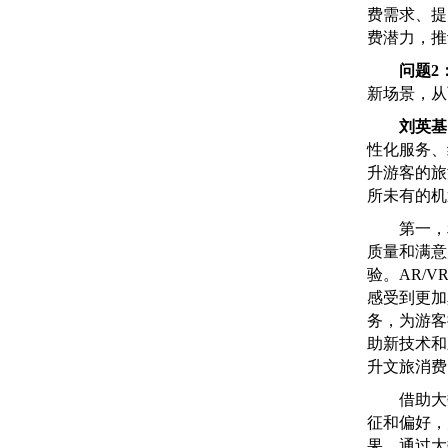
费需求、提
费潜力，推
问题2
新场景，从
刘英基
性化服务、
升游客的旅
所未有的机
第一，利
质量和满意
验。AR/
感受到更加
务，为游客
助新技术和
升文旅消费
借助大数
征和偏好，
果。通过大