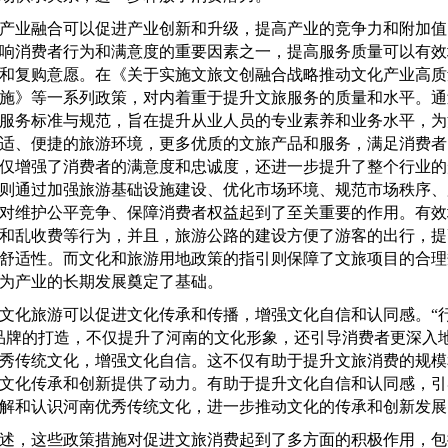
业融合可以促进产业创新和升级，提高产业的竞争力和附加值
响消费者行为和满意度的重要因素之一，提高服务质量可以有效
和复购意愿。在《关于实施文旅文创融合战略推动文化产业高质
施》等一系列政策，对内着重于提升文旅服务的质量和水平。通
服务标准与规范，旨在提升从业人员的专业素养和业务水平，为
适、便捷的旅游环境，更多优质的文旅产品和服务，满足消费者
仅增强了消费者的满意度和忠诚度，还进一步提升了整个行业的
则通过加强旅游基础设施建设、优化市场环境、规范市场秩序、
对维护公平竞争、保障消费者权益起到了至关重要的作用。有效
和乱收费等行为，并且，旅游公路的建设方便了游客的出行，提
舒适性。而文化和旅游用地政策的指引则保障了文旅项目的合理
为产业的长期发展奠定了基础。
化旅游可以促进文化传承和传播，增强文化自信和认同感。“行
品牌的打造，不仅提升了河南的文化形象，还引导消费者更深入
秀传统文化，增强文化自信。这不仅有助于提升文旅消费的规模
文化传承和创新提供了动力。有助于提升文化自信和认同感，引
解和认识河南优秀传统文化，进一步推动文化的传承和创新发展
，这些政策措施对促进文旅消费起到了多方面的积极作用，包