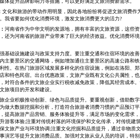
媒体提升品牌影响力等措施，可以更好满足文旅消费新需求。
：
文化和旅游的带动作用明显，因此各地纷纷将促进文旅消费作
。我省要如何优化消费环境，激发文旅消费更大的活力?
：
河南省作为中华文明的发源地，拥有丰富的文旅资源，这些资
，还为河南省的旅游产业带来了巨大的经济效益。优化消费环境
基础设施建设与政策支持力度。要注重交通和住宿环境的改善
内主要景区的交通网络，例如增加通往主要景区的高速公路和铁
利性。在热门旅游区域发展多样化的住宿设施，例如在洛阳、郑
店和特色民宿。出台优惠政策，文旅产业既有文化公共属性，也
，对符合条件的文旅企业实行税收减免政策，降低其经营成本。
文旅项目的开发和建设。
企业积极推动创新、绿色与品质提升。要重视创新，借助数字
为做大数据挖掘和分析，打造符合旅游者消费习惯的产品预订平
，提高旅游产品营销、服务体验提升等，满足市场的变化需求，
升游客体验;注重对传统村落的环境保护和文化传承，对传统建
保文旅产业与环境协调;注重文化挖掘和品质提升，通过非物质
事演艺等提升文旅消费品质。加强对文旅从业人员的培训，特别