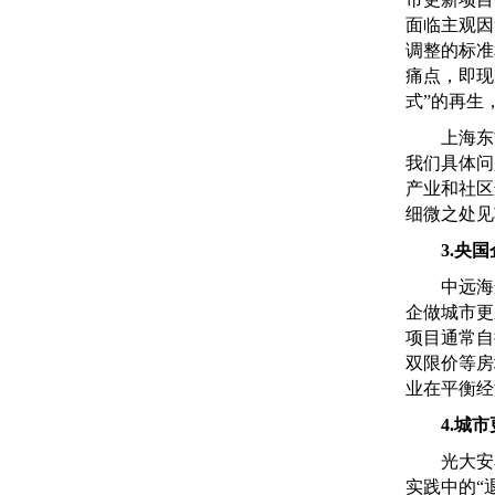
面临主观因
调整的标准
痛点，即现
式”的再生
上海东方
我们具体问
产业和社区
细微之处见
3.央
中远海运
企做城市更
项目通常自
双限价等房
业在平衡经
4.城
光大安石
实践中的“