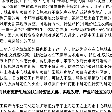
城市更新项目中，最大的痛点在于非标准化的特点非常明显，
上海地铁资产投资管理有限公司董事长庄巍如此表示，引发了在
，城市更新项目整个实施流程不像纯商业地产或销售型地产，政
到开发的每一个环节都规定地比较清楚，虽然已经出台了完整的
城市更新其规划调整、补地价方式、转型路径(补地价还是收储再
“一事一议”特征非常明显，这就导致项目受规划政策的不确定影
算，因此相关投资资金也就难以被导入进来，这是中国上百个城
后，急需解决的问题。
华东研究院院长陈杲也提出了这一点，他认为企业在实施城市
计难(文保要求高)、建设难(地铁下穿等技术难点)、销售难(双限
划上存在的业态要求、容积率要求，带来的政府要求与终端客户
上位规划调整周期长、成本不确定等，这些导致经济账非常不好
的上海市中心城市更新项目与常规的房地产项目有很大的区别，
缺性，旧改拆迁工作周期长，可控力不强，导致前期策划时项目
作为强调确定性的央企，难点就在于如何把不确定性转变为确定
业对城市更新思维的认知转变是关键，实现政府、产业和社区的联
房产有限公司总建筑师易恒分享了上海建工在上海市中心风貌
中的体会，当时在参与风貌保护类城市更新项目时没有成熟的拆