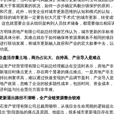
素大于客观因素的状况，如何一步步确定风貌分级保护的原则，
和尺度。此外，转变企业对城市更新思维的认知和模式的认知，
阶段的城市更新一定要告别大尺度“手术式”的城市更新，转变成
，这也就需要企业从组织架构到人员技术储备，都需要做出相应
明珠房地产有限公司副总经理谢艺伟认为，城市更新的非标准
题具体分析。其难点就在于如何确保将资源禀赋各不相同的项目
进行联动发展，将城市更新融入政府和产业的宏大叙事中去，以
功底。
国企盘活存量土地，商办占比大、自持高、产业导入是难点
资产经营管理有限公司副总经理戴达在交流时表示，房地产非
新项目时痛点更大，存在两个显著的痛点难点。一是房地产非主
持比例要求高，难以通过快速变现的产品调节盈利，产业导入是
地产政策，忽略了企业的较多隐性成本，包括时间、资金成本，
济利益与社会责任方面非常难。
市更新退出路径不清晰，全产业链资源整合较难
资产管理有限公司总裁周颂明，从项目全生命周期的逻辑提出
退出”阶段面临的痛点及原因。他提出，很多城市更新项目存在资