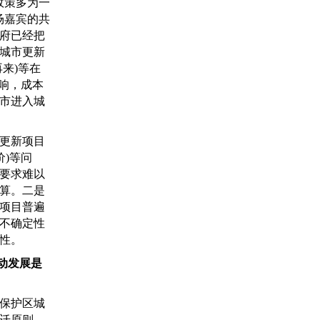
政策多为一
场嘉宾的共
府已经把
城市更新
来)等在
响，成本
市进入城
更新项目
价)等问
要求难以
算。二是
项目普遍
不确定性
性。
动发展是
保护区城
迁原则，