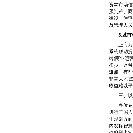
资本市场信
预判难、商
建设、住宅
及管理人员
5.城市
上海万街
系统联动提
端(商业运
很少，这种
难点。有些
非常大;有
收益难以平
三、以
各位专家
进行了深入
个规划方面
内发挥智慧
政府列出实