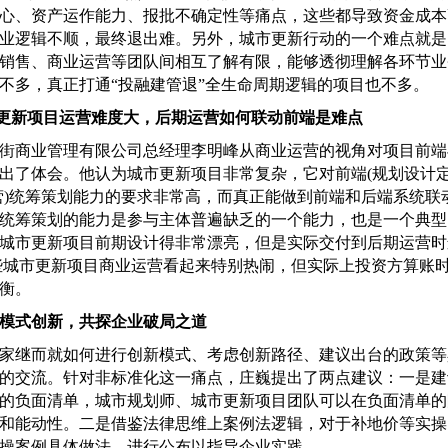
心、资产运作能力、报批不确定性等痛点，这些都导致资金成本
业逻辑不顺，最终退出难。另外，城市更新行动的一个难点就是
销售、商业运营等团队间相互了解有限，能够透彻理解各环节业
不多，真正打通“投融建管退”全生命周期逻辑的项目也不多。
更新项目运营难度大，后期运营如何联动前端是难点
商业管理有限公司总经理李明峰从商业运营的视角对项目前端
出了体会。他认为城市更新项目非常复杂，它对前端(规划设计定
营)统筹策划能力的要求非常高，而真正能做到前端和后端系统联
统筹策划的能力是参与主体普遍缺乏的一个能力，也是一个典型
城市更新项目前期设计得非常漂亮，但是实际交付到后期运营时
些城市更新项目商业运营看起来特别热闹，但实际上投资方算账
衡。
模式创新，共探企业破局之道
继而就如何进行创新模式、考虑创新路径、建议出台的政策等
的交流。针对非标准化这一痛点，庄巍提出了两点建议：一是建
的负面清单，城市规划师、城市更新项目团队可以在负面清单的
和能动性。二是借鉴法律思维上案例法逻辑，对于补地价等实操
操案例具体做法，进行公布以指导企业实践。