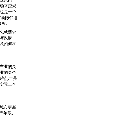
确立控规
也是一个
“新陈代谢
调整。
化就要求
与政府、
及如何在
主业的央
业的央企
难点;二是
实际上企
城市更新
产年限、