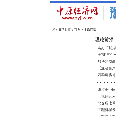
您所在的位置：
首页
>
理论前沿
实践探索
智库专家
理论前沿
当好“耐心
十期“三个
加快建成高
【豫经智库
四季度房地
坚持走中国
【豫经智库
北交所改革
工程机械发