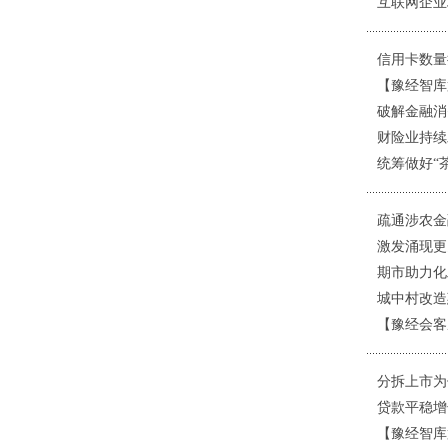
互联网企业
信用卡数量
【豫经智库
破解金融消
财险业持续
统筹做好“
疏通涉农金
激发涌现更
期市助力化
城中村改造
【豫经会客
分拆上市为
贷款平稳增
【豫经智库